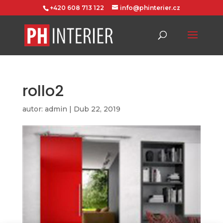
+420 608 713 122
info@phinterier.cz
rollo2
autor:
admin
|
Dub 22, 2019