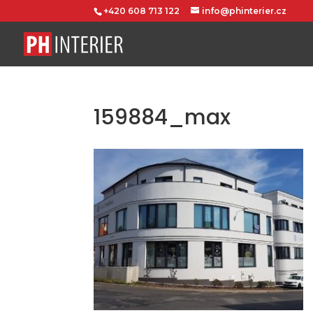
+420 608 713 122
info@phinterier.cz
159884_max