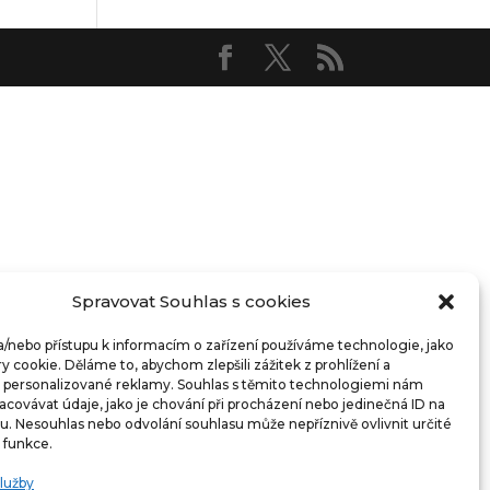
Spravovat Souhlas s cookies
 a/nebo přístupu k informacím o zařízení používáme technologie, jako
y cookie. Děláme to, abychom zlepšili zážitek z prohlížení a
i personalizované reklamy. Souhlas s těmito technologiemi nám
covávat údaje, jako je chování při procházení nebo jedinečná ID na
. Nesouhlas nebo odvolání souhlasu může nepříznivě ovlivnit určité
a funkce.
služby