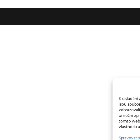
K ukládání
jsou soubor
zobrazoval
umožní zpra
tomto webu
vlastnosti 
Spravovat 